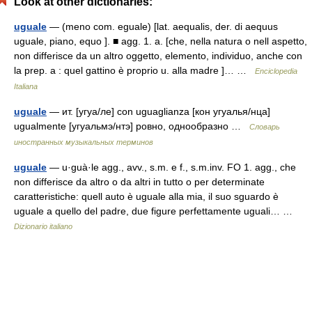
Look at other dictionaries:
uguale
— (meno com. eguale) [lat. aequalis, der. di aequus
uguale, piano, equo ]. ■ agg. 1. a. [che, nella natura o nell aspetto,
non differisce da un altro oggetto, elemento, individuo, anche con
la prep. a : quel gattino è proprio u. alla madre ]… …
Enciclopedia
Italiana
uguale
— ит. [угуа/ле] con uguaglianza [кон угуалья/нца]
ugualmente [угуальмэ/нтэ] ровно, однообразно …
Словарь
иностранных музыкальных терминов
uguale
— u·guà·le agg., avv., s.m. e f., s.m.inv. FO 1. agg., che
non differisce da altro o da altri in tutto o per determinate
caratteristiche: quell auto è uguale alla mia, il suo sguardo è
uguale a quello del padre, due figure perfettamente uguali… …
Dizionario italiano