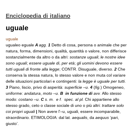
Enciclopedia di italiano
uguale
uguale
ugualeo eguale
A
agg.
1
Detto di cosa, persona o animale che per
natura, forma, dimensioni, qualità, quantità o valore, non differisce
sostanzialmente da altro o da altri:
sostanze uguali
;
le nostre idee
sono uguali
;
essere uguale di
,
per età
;
gli uomini devono essere
tutti uguali di fronte alla legge
; CONTR. Disuguale, diverso.
2
Che
conserva la stessa natura, lo stesso valore e non muta col variare
delle situazioni particolari e contingenti:
la legge è uguale per tutti
.
3
Piano, liscio, privo di asperità:
superficie –u
.
4
(
fig.
) Omogeneo,
uniforme:
andatura
,
moto –u
.
B in funzione di
avv.
Allo stesso
modo:
costano –u
.
C
s. m. e
f. spec. al pl.
Chi appartiene allo
stesso grado, ceto o classe sociale di uno o più altri:
trattare solo
coi propri uguali
|
Non avere l'–u, uguali, essere incomparabile,
straordinario. ETIMOLOGIA: dal lat.
aequalis
, da
aequus
‘pari,
giusto’.