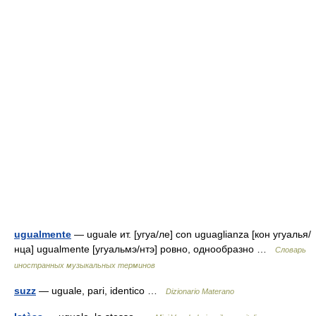
ugualmente
— uguale ит. [угуа/ле] con uguaglianza [кон угуалья/
нца] ugualmente [угуальмэ/нтэ] ровно, однообразно …
Словарь
иностранных музыкальных терминов
suzz
— uguale, pari, identico …
Dizionario Materano