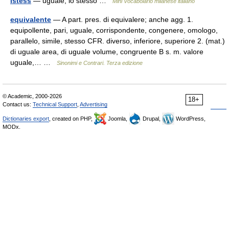
Istèss
— uguale, lo stesso …
Mini Vocabolario milanese italiano
equivalente
— A part. pres. di equivalere; anche agg. 1.
equipollente, pari, uguale, corrispondente, congenere, omologo,
parallelo, simile, stesso CFR. diverso, inferiore, superiore 2. (mat.)
di uguale area, di uguale volume, congruente B s. m. valore
uguale,… …
Sinonimi e Contrari. Terza edizione
© Academic, 2000-2026
18+
Contact us:
Technical Support
,
Advertising
Dictionaries export
, created on PHP,
Joomla,
Drupal,
WordPress,
MODx.