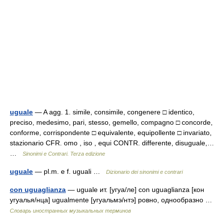
uguale
— A agg. 1. simile, consimile, congenere □ identico,
preciso, medesimo, pari, stesso, gemello, compagno □ concorde,
conforme, corrispondente □ equivalente, equipollente □ invariato,
stazionario CFR. omo , iso , equi CONTR. differente, disuguale,…
…
Sinonimi e Contrari. Terza edizione
uguale
— pl.m. e f. uguali …
Dizionario dei sinonimi e contrari
con uguaglianza
— uguale ит. [угуа/ле] con uguaglianza [кон
угуалья/нца] ugualmente [угуальмэ/нтэ] ровно, однообразно …
Словарь иностранных музыкальных терминов