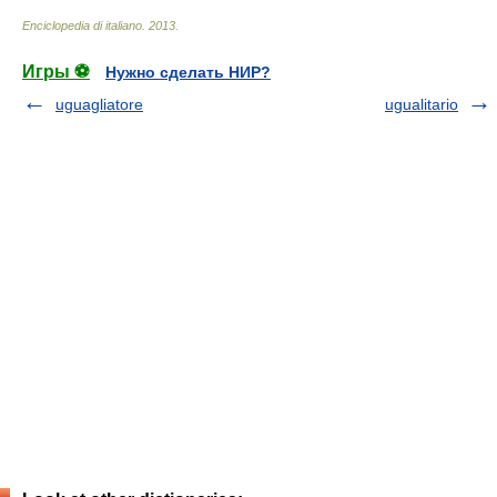
Enciclopedia di italiano
.
2013
.
Игры ⚽
Нужно сделать НИР?
uguagliatore
ugualitario